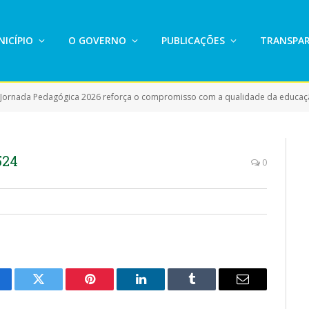
ICÍPIO
O GOVERNO
PUBLICAÇÕES
TRANSPAR
 Jornada Pedagógica 2026 reforça o compromisso com a qualidade da educaç
524
0
cebook
Twitter
Pinterest
LinkedIn
Tumblr
E-