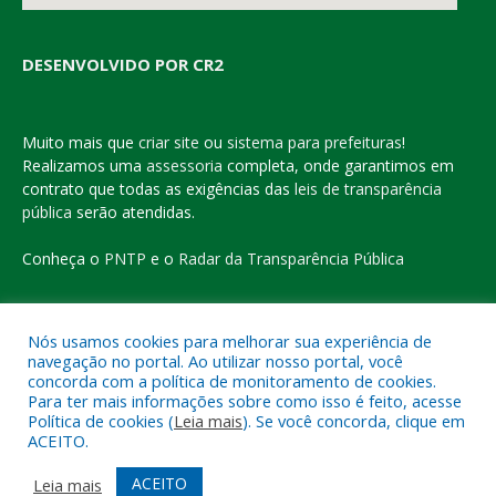
DESENVOLVIDO POR CR2
Muito mais que
criar site
ou
sistema para prefeituras
!
Realizamos uma
assessoria
completa, onde garantimos em
contrato que todas as exigências das
leis de transparência
pública
serão atendidas.
Conheça o
PNTP
e o
Radar da Transparência Pública
Nós usamos cookies para melhorar sua experiência de
navegação no portal. Ao utilizar nosso portal, você
Todos os direitos reservados a Prefeitura Municipal de Eldorado
concorda com a política de monitoramento de cookies.
do Carajás
Para ter mais informações sobre como isso é feito, acesse
Política de cookies (
Leia mais
). Se você concorda, clique em
ACEITO.
Mapa do Site
Acessar Área Administrativa
Acessar o Webmail
ACEITO
Leia mais