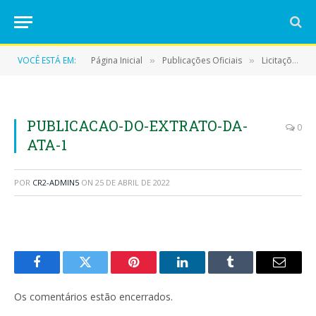
VOCÊ ESTÁ EM:
Página Inicial
Publicações Oficiais
Licitações
»
»
»
PUBLICACAO-DO-EXTRATO-DA-
0
ATA-1
POR
CR2-ADMIN5
ON
25 DE ABRIL DE 2022
Facebook
Twitter
Pinterest
LinkedIn
Tumblr
E-
mail
Os comentários estão encerrados.