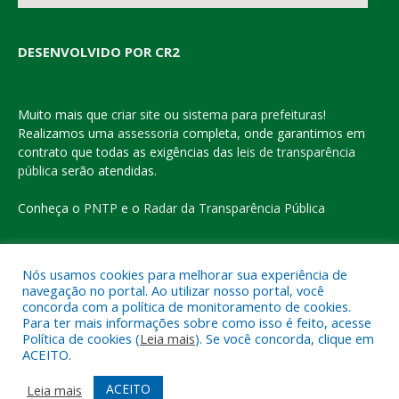
DESENVOLVIDO POR CR2
Muito mais que
criar site
ou
sistema para prefeituras
!
Realizamos uma
assessoria
completa, onde garantimos em
contrato que todas as exigências das
leis de transparência
pública
serão atendidas.
Conheça o
PNTP
e o
Radar da Transparência Pública
Nós usamos cookies para melhorar sua experiência de
navegação no portal. Ao utilizar nosso portal, você
Todos os direitos reservados a Prefeitura Municipal de Eldorado
concorda com a política de monitoramento de cookies.
do Carajás
Para ter mais informações sobre como isso é feito, acesse
Política de cookies (
Leia mais
). Se você concorda, clique em
ACEITO.
Mapa do Site
Acessar Área Administrativa
Acessar o Webmail
ACEITO
Leia mais