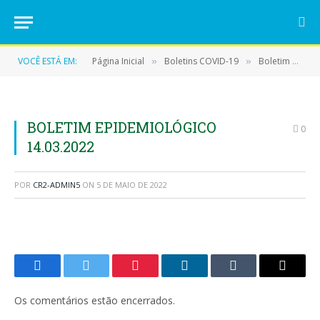
VOCÊ ESTÁ EM:
Página Inicial
Boletins COVID-19
Boletim COVID-19 (14/03/2022)
»
»
BOLETIM EPIDEMIOLÓGICO
0
14.03.2022
POR
CR2-ADMIN5
ON
5 DE MAIO DE 2022
Facebook
Twitter
Pinterest
LinkedIn
Tumblr
E-
mail
Os comentários estão encerrados.