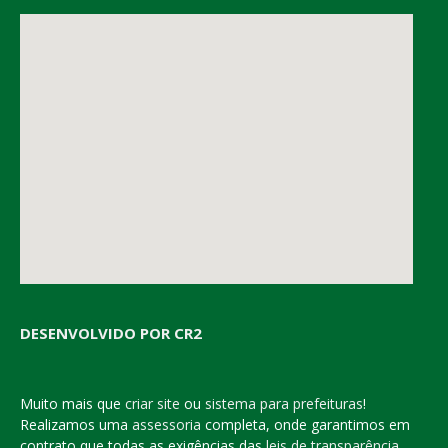
DESENVOLVIDO POR CR2
Muito mais que
criar site
ou
sistema para prefeituras
!
Realizamos uma
assessoria
completa, onde garantimos em
contrato que todas as exigências das
leis de transparência