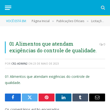
VOCÊ ESTÁ EM:
Página Inicial
Publicações Oficiais
Licitações
»
»
»
01 Alimentos que atendam
0
exigências do controle de qualidade.
POR
CR2-ADMIN2
ON
23 DE MAIO DE 2023
01 Alimentos que atendam exigências do controle de
qualidade.
Facebook
Twitter
Pinterest
LinkedIn
Tumblr
E-
mail
Os comentários estão encerrados.