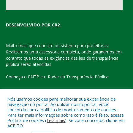
DESENVOLVIDO POR CR2
Muito mais que
criar site
ou
sistema para prefeituras
!
Realizamos uma
assessoria
completa, onde garantimos em
contrato que todas as exigências das
leis de transparência
pública
serão atendidas.
Conheça o
PNTP
e o
Radar da Transparência Pública
Nós usamos cookies para melhorar sua experiência de
navegação no portal. Ao utilizar nosso portal, você
Todos os direitos reservados a Prefeitura Municipal de Eldorado
concorda com a política de monitoramento de cookies.
do Carajás
Para ter mais informações sobre como isso é feito, acesse
Política de cookies (
Leia mais
). Se você concorda, clique em
ACEITO.
Mapa do Site
Acessar Área Administrativa