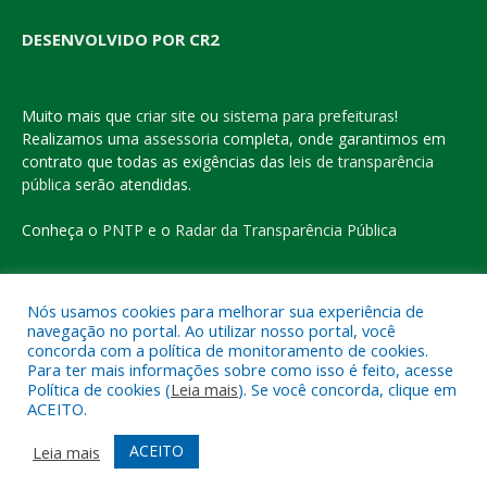
DESENVOLVIDO POR CR2
Muito mais que
criar site
ou
sistema para prefeituras
!
Realizamos uma
assessoria
completa, onde garantimos em
contrato que todas as exigências das
leis de transparência
pública
serão atendidas.
Conheça o
PNTP
e o
Radar da Transparência Pública
Nós usamos cookies para melhorar sua experiência de
navegação no portal. Ao utilizar nosso portal, você
Todos os direitos reservados a Prefeitura Municipal de Eldorado
concorda com a política de monitoramento de cookies.
do Carajás
Para ter mais informações sobre como isso é feito, acesse
Política de cookies (
Leia mais
). Se você concorda, clique em
ACEITO.
Mapa do Site
Acessar Área Administrativa
Acessar o Webmail
ACEITO
Leia mais