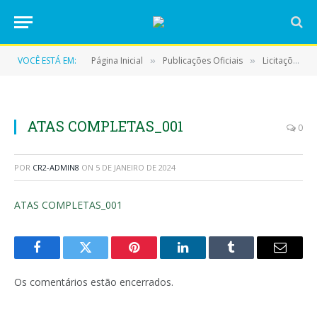
VOCÊ ESTÁ EM:
Página Inicial
Publicações Oficiais
Licitações
»
»
»
ATAS COMPLETAS_001
0
POR
CR2-ADMIN8
ON
5 DE JANEIRO DE 2024
ATAS COMPLETAS_001
Facebook
Twitter
Pinterest
LinkedIn
Tumblr
E-
mail
Os comentários estão encerrados.