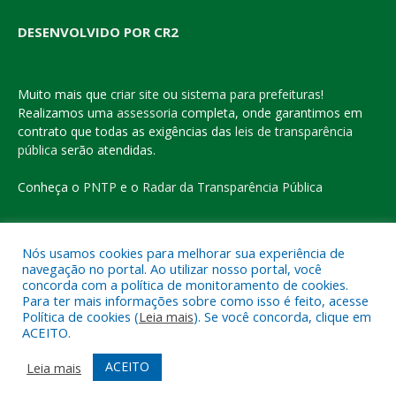
DESENVOLVIDO POR CR2
Muito mais que
criar site
ou
sistema para prefeituras
!
Realizamos uma
assessoria
completa, onde garantimos em
contrato que todas as exigências das
leis de transparência
pública
serão atendidas.
Conheça o
PNTP
e o
Radar da Transparência Pública
Nós usamos cookies para melhorar sua experiência de
navegação no portal. Ao utilizar nosso portal, você
Todos os direitos reservados a Prefeitura Municipal de Eldorado
concorda com a política de monitoramento de cookies.
do Carajás
Para ter mais informações sobre como isso é feito, acesse
Política de cookies (
Leia mais
). Se você concorda, clique em
ACEITO.
Mapa do Site
Acessar Área Administrativa
Acessar o Webmail
ACEITO
Leia mais