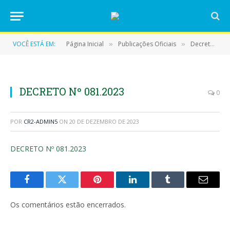
VOCÊ ESTÁ EM:
Página Inicial
Publicações Oficiais
Decretos
»
»
»
DECRETO Nº 081.2023
0
POR
CR2-ADMIN5
ON
20 DE DEZEMBRO DE 2023
DECRETO Nº 081.2023
Facebook
Twitter
Pinterest
LinkedIn
Tumblr
E-
mail
Os comentários estão encerrados.