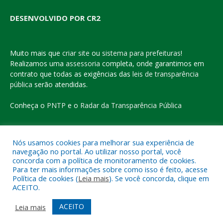
DESENVOLVIDO POR CR2
Muito mais que
criar site
ou
sistema para prefeituras
!
Realizamos uma
assessoria
completa, onde garantimos em
contrato que todas as exigências das
leis de transparência
pública
serão atendidas.
Conheça o
PNTP
e o
Radar da Transparência Pública
Nós usamos cookies para melhorar sua experiência de
navegação no portal. Ao utilizar nosso portal, você
Todos os direitos reservados a Prefeitura Municipal de Eldorado
concorda com a política de monitoramento de cookies.
do Carajás
Para ter mais informações sobre como isso é feito, acesse
Política de cookies (
Leia mais
). Se você concorda, clique em
ACEITO.
Mapa do Site
Acessar Área Administrativa
Acessar o Webmail
ACEITO
Leia mais