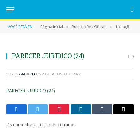
VOCÊ ESTÁ EM:
Página Inicial
Publicações Oficiais
Licitações
»
»
»
PARECER JURIDICO (24)
0
POR
CR2-ADMIN3
ON
23 DE AGOSTO DE 2022
PARECER JURIDICO (24)
Facebook
Twitter
Pinterest
LinkedIn
Tumblr
E-
mail
Os comentários estão encerrados.