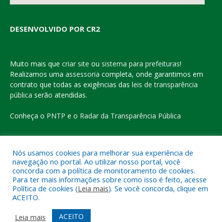
DESENVOLVIDO POR CR2
Muito mais que
criar site
ou
sistema para prefeituras
!
Realizamos uma
assessoria
completa, onde garantimos em
contrato que todas as exigências das
leis de transparência
pública
serão atendidas.
Conheça o
PNTP
e o
Radar da Transparência Pública
Nós usamos cookies para melhorar sua experiência de
navegação no portal. Ao utilizar nosso portal, você
Todos os direitos reservados a Prefeitura Municipal de Eldorado
concorda com a política de monitoramento de cookies.
do Carajás
Para ter mais informações sobre como isso é feito, acesse
Política de cookies (
Leia mais
). Se você concorda, clique em
ACEITO.
Mapa do Site
Acessar Área Administrativa
Acessar o Webmail
ACEITO
Leia mais