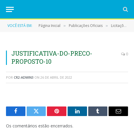
VOCÊ ESTÁ EM:
Página Inicial
Publicações Oficiais
Licitações
»
»
»
JUSTIFICATIVA-DO-PRECO-
0
PROPOSTO-10
POR
CR2-ADMIN3
ON
26 DE ABRIL DE 2022
Facebook
Twitter
Pinterest
LinkedIn
Tumblr
E-
mail
Os comentários estão encerrados.