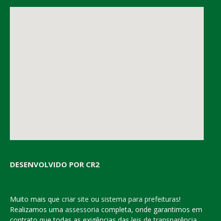
DESENVOLVIDO POR CR2
Muito mais que
criar site
ou
sistema para prefeituras
!
Realizamos uma
assessoria
completa, onde garantimos em
contrato que todas as exigências das
leis de transparência