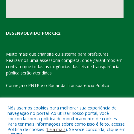
DESENVOLVIDO POR CR2
Muito mais que
criar site
ou
sistema para prefeituras
!
Realizamos uma
assessoria
completa, onde garantimos em
contrato que todas as exigências das
leis de transparência
pública
serão atendidas.
Conheça o
PNTP
e o
Radar da Transparência Pública
Nós usamos cookies para melhorar sua experiência de
navegação no portal. Ao utilizar nosso portal, você
Todos os direitos reservados a Prefeitura Municipal de Eldorado
concorda com a política de monitoramento de cookies.
do Carajás
Para ter mais informações sobre como isso é feito, acesse
Política de cookies (
Leia mais
). Se você concorda, clique em