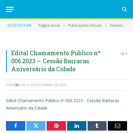
VOCÊ ESTÁ EM:
Página Inicial
Publicações Oficiais
Demais Publicações Oficiais
»
»
Edital Chamamento Público nº
0
006.2023 – Cessão Barracas
Aniversário da Cidade
POR
CR2
ON
11 DE DEZEMBRO DE 2023
Edital Chamamento Público nº 006.2023 - Cessão Barracas
Aniversário da Cidade
Facebook
Twitter
Pinterest
LinkedIn
Tumblr
E-