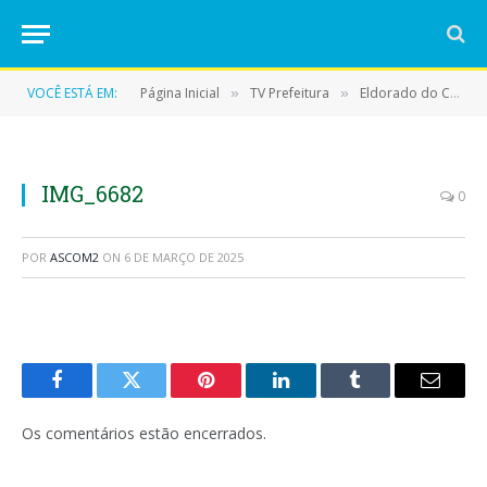
VOCÊ ESTÁ EM:
Página Inicial
TV Prefeitura
Eldorado do Carajás retoma cirurgias eletivas
»
»
IMG_6682
0
POR
ASCOM2
ON
6 DE MARÇO DE 2025
Facebook
Twitter
Pinterest
LinkedIn
Tumblr
E-
mail
Os comentários estão encerrados.