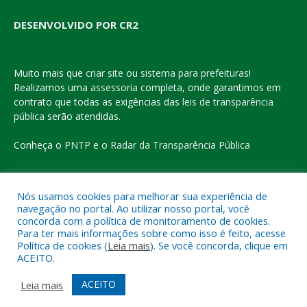
DESENVOLVIDO POR CR2
Muito mais que
criar site
ou
sistema para prefeituras
!
Realizamos uma
assessoria
completa, onde garantimos em
contrato que todas as exigências das
leis de transparência
pública
serão atendidas.
Conheça o
PNTP
e o
Radar da Transparência Pública
Nós usamos cookies para melhorar sua experiência de
navegação no portal. Ao utilizar nosso portal, você
Todos os direitos reservados a Prefeitura Municipal de Eldorado
concorda com a política de monitoramento de cookies.
do Carajás
Para ter mais informações sobre como isso é feito, acesse
Política de cookies (
Leia mais
). Se você concorda, clique em
ACEITO.
Mapa do Site
Acessar Área Administrativa
Acessar o Webmail
ACEITO
Leia mais