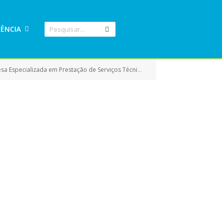
ÊNCIA
tributária visando a orientação e acompanhamento das atribuições de fiscalização e cobranças referente ao imposto Territorial Rural (ITR))