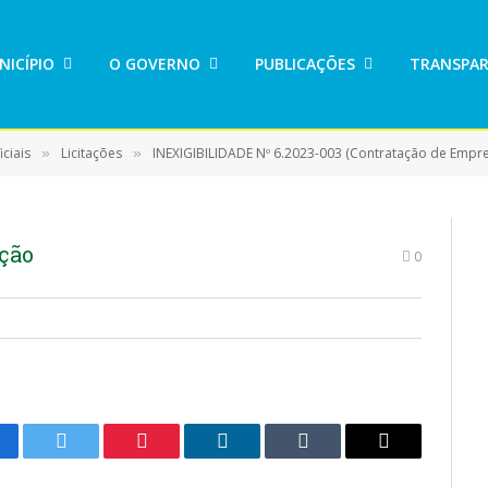
NICÍPIO
O GOVERNO
PUBLICAÇÕES
TRANSPAR
ciais
Licitações
INEXIGIBILIDADE Nº 6.2023-003 (Contratação de Empresa Especializada em Prestação de Serviços Técnicos Especializados em Consultoria e Assessoria na área 
»
»
ação
0
cebook
Twitter
Pinterest
LinkedIn
Tumblr
E-