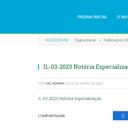
PÁGINA INICIAL
O MU
VOCÊ ESTÁ EM:
Página Inicial
Publicações Ofi
»
IL-03-2023 Notória Especializ
POR
CR2-ADMIN5
ON
22 DE JUNHO DE 2023
IL-03-2023 Notória Especialização
COMPARTILHAR.
Fa