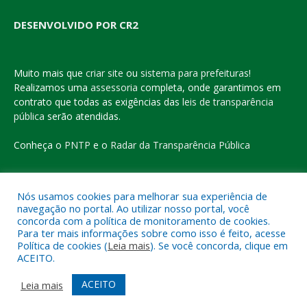
DESENVOLVIDO POR CR2
Muito mais que
criar site
ou
sistema para prefeituras
!
Realizamos uma
assessoria
completa, onde garantimos em
contrato que todas as exigências das
leis de transparência
pública
serão atendidas.
Conheça o
PNTP
e o
Radar da Transparência Pública
Nós usamos cookies para melhorar sua experiência de
navegação no portal. Ao utilizar nosso portal, você
Todos os direitos reservados a Prefeitura Municipal de Eldorado
concorda com a política de monitoramento de cookies.
do Carajás
Para ter mais informações sobre como isso é feito, acesse
Política de cookies (
Leia mais
). Se você concorda, clique em
ACEITO.
Mapa do Site
Acessar Área Administrativa
Acessar o Webmail
ACEITO
Leia mais