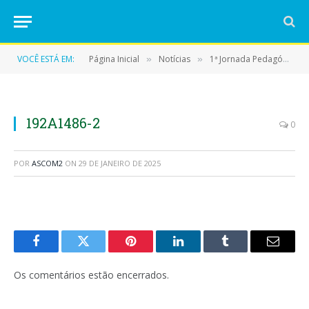
VOCÊ ESTÁ EM:
Página Inicial
Notícias
1ª Jornada Pedagógica de Eldorado do Carajás: “Ressignificação do Ensino-Aprendizagem em Rede
»
»
192A1486-2
0
POR
ASCOM2
ON
29 DE JANEIRO DE 2025
Facebook
Twitter
Pinterest
LinkedIn
Tumblr
E-
mail
Os comentários estão encerrados.