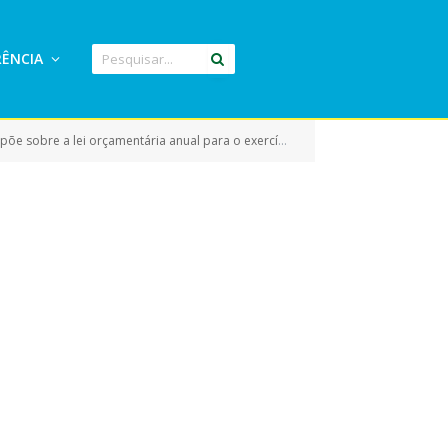
ÊNCIA
ício de 2022 – loa 2022 do município de eldorado do carajás e dá outras providencias)