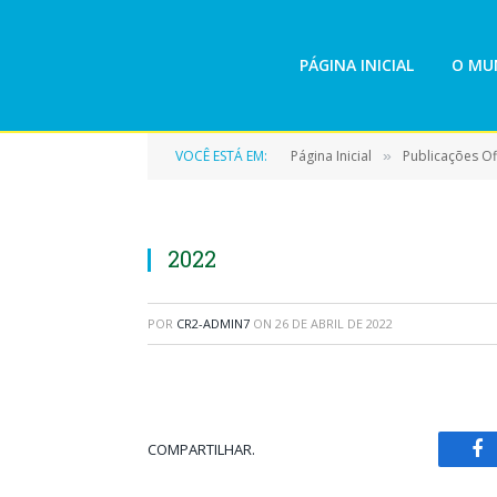
PÁGINA INICIAL
O MUN
VOCÊ ESTÁ EM:
Página Inicial
Publicações Ofi
»
2022
POR
CR2-ADMIN7
ON
26 DE ABRIL DE 2022
COMPARTILHAR.
Fa