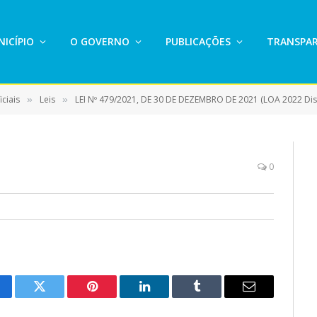
ICÍPIO
O GOVERNO
PUBLICAÇÕES
TRANSPAR
ciais
Leis
LEI Nº 479/2021, DE 30 DE DEZEMBRO DE 2021 (LOA 2022 Dispõe sobre a lei orçamentária anual para o exerc
»
»
0
cebook
Twitter
Pinterest
LinkedIn
Tumblr
E-