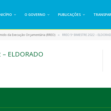
ICÍPIO
O GOVERNO
PUBLICAÇÕES
TRANSPAR
umido da Execução Orçamentária (RREO)
RREO 5º BIMESTRE 2022 – ELDORA
»
2 – ELDORADO