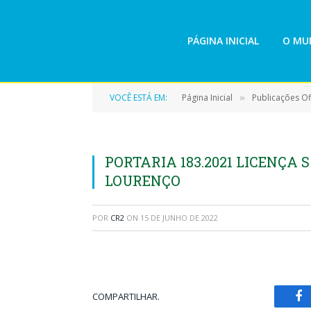
PÁGINA INICIAL
O MUN
VOCÊ ESTÁ EM:
Página Inicial
Publicações Ofi
»
PORTARIA 183.2021 LICENÇA
LOURENÇO
POR
CR2
ON
15 DE JUNHO DE 2022
COMPARTILHAR.
Fa