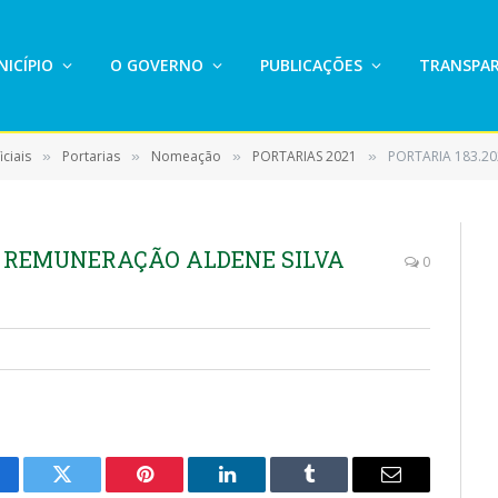
ICÍPIO
O GOVERNO
PUBLICAÇÕES
TRANSPAR
ciais
Portarias
Nomeação
PORTARIAS 2021
PORTARIA 183.20
»
»
»
»
 S REMUNERAÇÃO ALDENE SILVA
0
cebook
Twitter
Pinterest
LinkedIn
Tumblr
E-