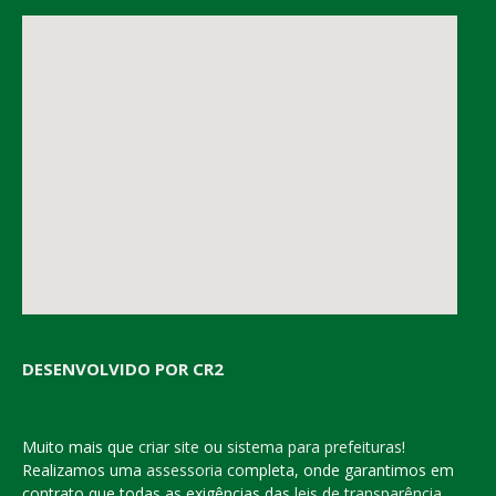
DESENVOLVIDO POR CR2
Muito mais que
criar site
ou
sistema para prefeituras
!
Realizamos uma
assessoria
completa, onde garantimos em
contrato que todas as exigências das
leis de transparência