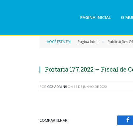
PÁGINA INICIAL
O MUN
VOCÊ ESTÁ EM:
Página Inicial
Publicações Ofi
»
Portaria 177.2022 – Fiscal de 
POR
CR2-ADMIN5
ON
15 DE JUNHO DE 2022
COMPARTILHAR.
Fa