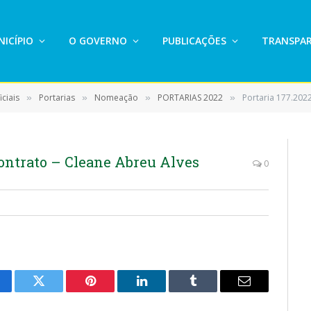
ICÍPIO
O GOVERNO
PUBLICAÇÕES
TRANSPAR
ciais
Portarias
Nomeação
PORTARIAS 2022
Portaria 177.2022
»
»
»
»
Contrato – Cleane Abreu Alves
0
cebook
Twitter
Pinterest
LinkedIn
Tumblr
E-