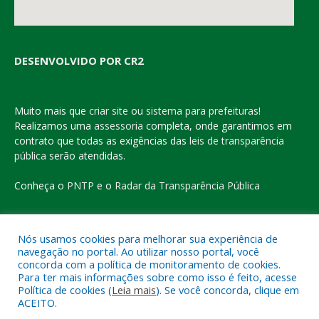
DESENVOLVIDO POR CR2
Muito mais que
criar site
ou
sistema para prefeituras
!
Realizamos uma
assessoria
completa, onde garantimos em
contrato que todas as exigências das
leis de transparência
pública
serão atendidas.
Conheça o
PNTP
e o
Radar da Transparência Pública
Nós usamos cookies para melhorar sua experiência de
navegação no portal. Ao utilizar nosso portal, você
Todos os direitos reservados a Prefeitura Municipal de Eldorado
concorda com a política de monitoramento de cookies.
do Carajás
Para ter mais informações sobre como isso é feito, acesse
Política de cookies (
Leia mais
). Se você concorda, clique em
ACEITO.
Mapa do Site
Acessar Área Administrativa