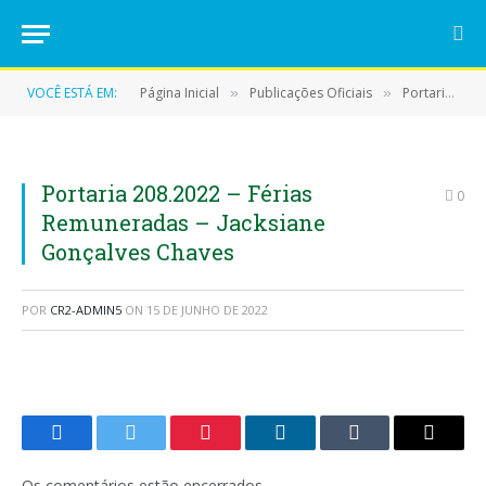
VOCÊ ESTÁ EM:
Página Inicial
Publicações Oficiais
Portarias
»
»
»
Portaria 208.2022 – Férias
0
Remuneradas – Jacksiane
Gonçalves Chaves
POR
CR2-ADMIN5
ON
15 DE JUNHO DE 2022
Facebook
Twitter
Pinterest
LinkedIn
Tumblr
E-
mail
Os comentários estão encerrados.