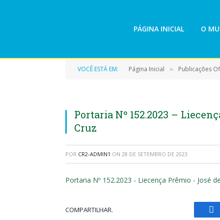
PÁGINA INICIAL
O MU
VOCÊ ESTÁ EM:
Página Inicial
Publicações Ofi
»
Portaria Nº 152.2023 – Liecen
Cruz
POR
CR2-ADMIN1
ON
28 DE SETEMBRO DE 2023
Portaria Nº 152.2023 - Liecença Prêmio - José d
COMPARTILHAR.
Fa