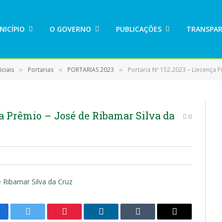
NICÍPIO
O GOVERNO
PUBLICAÇÕES
TRANSPAR
ciais
Portarias
PORTARIAS 2023
Portaria Nº 152.2023 – Liecença P
»
»
»
ça Prêmio – José de Ribamar Silva da
0
e Ribamar Silva da Cruz
cebook
Twitter
Pinterest
LinkedIn
Tumblr
E-