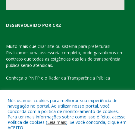
DESENVOLVIDO POR CR2
Muito mais que
criar site
ou
sistema para prefeituras
!
Realizamos uma
assessoria
completa, onde garantimos em
contrato que todas as exigências das
leis de transparência
pública
serão atendidas.
Conheça o
PNTP
e o
Radar da Transparência Pública
Nós usamos cookies para melhorar sua experiência de
navegação no portal. Ao utilizar nosso portal, você
Todos os direitos reservados a Prefeitura Municipal de Eldorado
concorda com a política de monitoramento de cookies.
do Carajás
Para ter mais informações sobre como isso é feito, acesse
Política de cookies (
Leia mais
). Se você concorda, clique em
ACEITO.
Mapa do Site
Acessar Área Administrativa