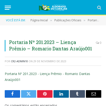
VOCÊ ESTÁ EM:
Página Inicial
Publicações Oficiais
Portarias
»
»
»
Portaria Nº 201.2023 – Liença
0
Prêmio – Romario Dantas Araújo001
POR
CR2-ADMIN10
ON
29 DE NOVEMBRO DE 2023
Portaria Nº 201.2023 - Liença Prêmio - Romario Dantas
Araújo001
Facebook
Twitter
Pinterest
LinkedIn
Tumblr
E-
mail
Os comentários estão encerrados.