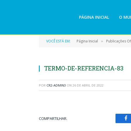
PÁGINA INICIAL
O MUN
VOCÊ ESTÁ EM:
Página Inicial
Publicações Ofi
»
TERMO-DE-REFERENCIA-83
POR
CR2-ADMIN3
ON
26 DE ABRIL DE 2022
COMPARTILHAR.
Fa