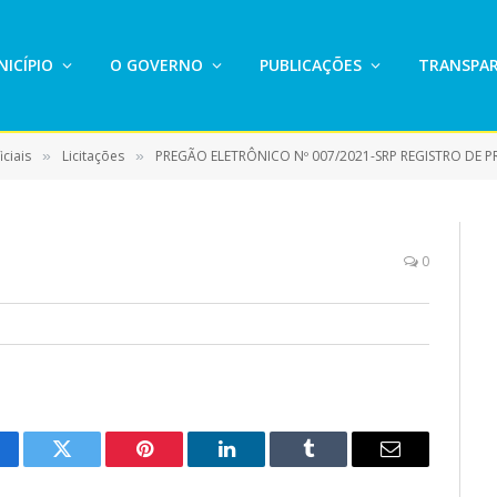
ICÍPIO
O GOVERNO
PUBLICAÇÕES
TRANSPAR
ciais
Licitações
PREGÃO ELETRÔNICO Nº 007/2021-SRP REGISTRO DE PREÇO PARA EVENTUAL AQUISIÇÃO DE VEÍCULOS RODOVIÁRIOS, SENDO UM
»
»
0
cebook
Twitter
Pinterest
LinkedIn
Tumblr
E-