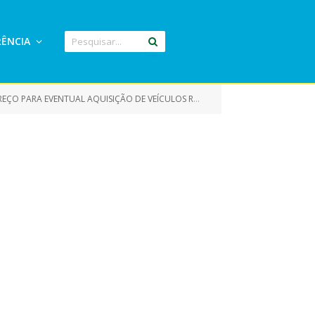
ÊNCIA
 CAMINHÃO TRUCADO COM CAÇAMBA BASCULANTE DE 12M³ E UM CAMINHÃO TOCO COM CAÇAMBA BASCULANTE DE 6M³)