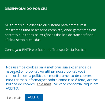
DESENVOLVIDO POR CR2
Muito mais que
criar site
ou
sistema para prefeituras
!
Realizamos uma
assessoria
completa, onde garantimos em
contrato que todas as exigências das
leis de transparência
pública
serão atendidas.
Conheça o
PNTP
e o
Radar da Transparência Pública
Nós usamos cookies para melhorar sua experiência de
navegação no portal. Ao utilizar nosso portal, você
Todos os direitos reservados a Prefeitura Municipal de Eldorado
concorda com a política de monitoramento de cookies.
do Carajás
Para ter mais informações sobre como isso é feito, acesse
Política de cookies (
Leia mais
). Se você concorda, clique em
ACEITO.
Mapa do Site
Acessar Área Administrativa
Acessar o Webmail
ACEITO
Leia mais