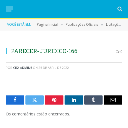
VOCÊ ESTÁ EM:
Página Inicial
Publicações Oficiais
Licitações
»
»
»
PARECER-JURIDICO-166
0
POR
CR2-ADMIN5
ON
25 DE ABRIL DE 2022
Facebook
Twitter
Pinterest
LinkedIn
Tumblr
E-
mail
Os comentários estão encerrados.