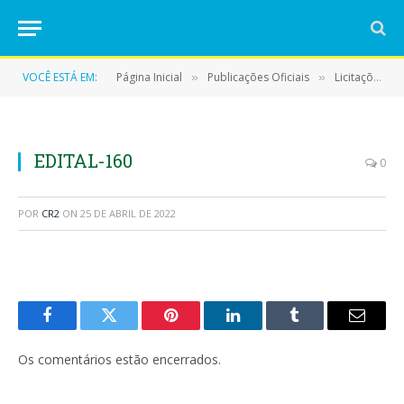
VOCÊ ESTÁ EM:
Página Inicial
Publicações Oficiais
Licitações
»
»
»
EDITAL-160
0
POR
CR2
ON
25 DE ABRIL DE 2022
Facebook
Twitter
Pinterest
LinkedIn
Tumblr
E-
mail
Os comentários estão encerrados.