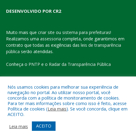
DESENVOLVIDO POR CR2
Muito mais que
criar site
ou
sistema para prefeituras
!
Realizamos uma
assessoria
completa, onde garantimos em
contrato que todas as exigências das
leis de transparência
pública
serão atendidas.
Conheça o
PNTP
e o
Radar da Transparência Pública
Nós usamos cookies para melhorar sua experiência de
navegação no portal. Ao utilizar nosso portal, você
Todos os direitos reservados a Prefeitura Municipal de Eldorado
concorda com a política de monitoramento de cookies.
do Carajás
Para ter mais informações sobre como isso é feito, acesse
Política de cookies (
Leia mais
). Se você concorda, clique em
ACEITO.
Mapa do Site
Acessar Área Administrativa
Acessar o Webmail
ACEITO
Leia mais