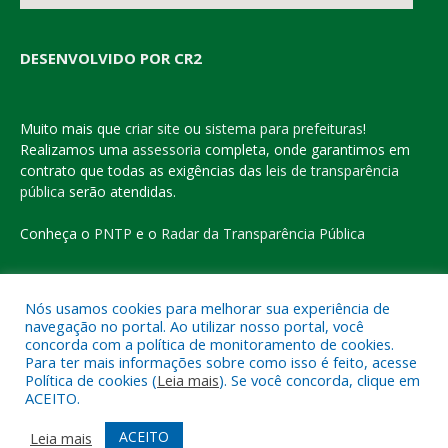
DESENVOLVIDO POR CR2
Muito mais que
criar site
ou
sistema para prefeituras
!
Realizamos uma
assessoria
completa, onde garantimos em
contrato que todas as exigências das
leis de transparência
pública
serão atendidas.
Conheça o
PNTP
e o
Radar da Transparência Pública
Nós usamos cookies para melhorar sua experiência de
navegação no portal. Ao utilizar nosso portal, você
Todos os direitos reservados a Prefeitura Municipal de Eldorado
concorda com a política de monitoramento de cookies.
do Carajás
Para ter mais informações sobre como isso é feito, acesse
Política de cookies (
Leia mais
). Se você concorda, clique em
ACEITO.
Mapa do Site
Acessar Área Administrativa
Acessar o Webmail
ACEITO
Leia mais