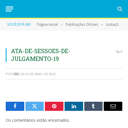
VOCÊ ESTÁ EM:
Página Inicial
Publicações Oficiais
Licitações
»
»
»
ATA-DE-SESSOES-DE-
0
JULGAMENTO-19
POR
CR2
ON
26 DE ABRIL DE 2022
Facebook
Twitter
Pinterest
LinkedIn
Tumblr
E-
mail
Os comentários estão encerrados.