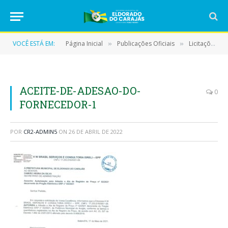
VOCÊ ESTÁ EM:
Página Inicial
Publicações Oficiais
Licitações
»
»
»
ACEITE-DE-ADESAO-DO-
0
FORNECEDOR-1
POR
CR2-ADMIN5
ON
26 DE ABRIL DE 2022