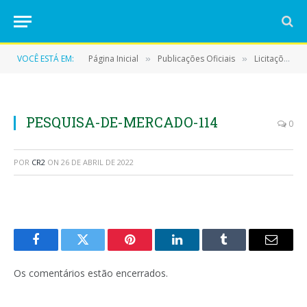
VOCÊ ESTÁ EM:
Página Inicial
Publicações Oficiais
Licitações
»
»
»
PESQUISA-DE-MERCADO-114
0
POR
CR2
ON
26 DE ABRIL DE 2022
Facebook
Twitter
Pinterest
LinkedIn
Tumblr
E-
mail
Os comentários estão encerrados.