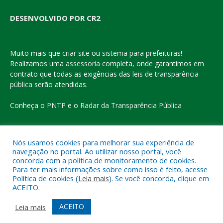
DESENVOLVIDO POR CR2
Muito mais que
criar site
ou
sistema para prefeituras
!
Realizamos uma
assessoria
completa, onde garantimos em
contrato que todas as exigências das
leis de transparência
pública
serão atendidas.
Conheça o
PNTP
e o
Radar da Transparência Pública
Nós usamos cookies para melhorar sua experiência de
navegação no portal. Ao utilizar nosso portal, você
Todos os direitos reservados a Prefeitura Municipal de Eldorado
concorda com a política de monitoramento de cookies.
do Carajás
Para ter mais informações sobre como isso é feito, acesse
Política de cookies (
Leia mais
). Se você concorda, clique em
ACEITO.
Mapa do Site
Acessar Área Administrativa
Acessar o Webmail
ACEITO
Leia mais