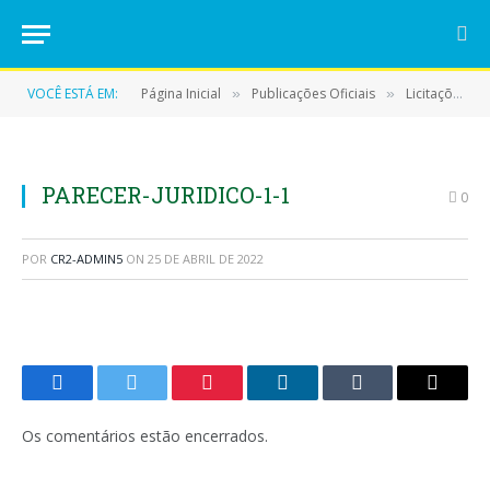
VOCÊ ESTÁ EM:
Página Inicial
Publicações Oficiais
Licitações
»
»
»
PARECER-JURIDICO-1-1
0
POR
CR2-ADMIN5
ON
25 DE ABRIL DE 2022
Facebook
Twitter
Pinterest
LinkedIn
Tumblr
E-
mail
Os comentários estão encerrados.