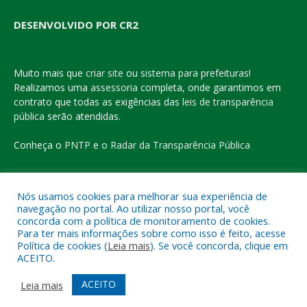
DESENVOLVIDO POR CR2
Muito mais que
criar site
ou
sistema para prefeituras
!
Realizamos uma
assessoria
completa, onde garantimos em
contrato que todas as exigências das
leis de transparência
pública
serão atendidas.
Conheça o
PNTP
e o
Radar da Transparência Pública
Nós usamos cookies para melhorar sua experiência de
navegação no portal. Ao utilizar nosso portal, você
Todos os direitos reservados a Prefeitura Municipal de Eldorado
concorda com a política de monitoramento de cookies.
do Carajás
Para ter mais informações sobre como isso é feito, acesse
Política de cookies (
Leia mais
). Se você concorda, clique em
ACEITO.
Mapa do Site
Acessar Área Administrativa
Acessar o Webmail
ACEITO
Leia mais