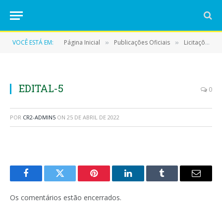
VOCÊ ESTÁ EM:
Página Inicial
Publicações Oficiais
Licitações
»
»
»
EDITAL-5
0
POR
CR2-ADMIN5
ON
25 DE ABRIL DE 2022
Facebook
Twitter
Pinterest
LinkedIn
Tumblr
E-
mail
Os comentários estão encerrados.