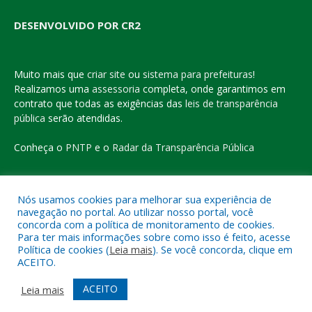
DESENVOLVIDO POR CR2
Muito mais que
criar site
ou
sistema para prefeituras
!
Realizamos uma
assessoria
completa, onde garantimos em
contrato que todas as exigências das
leis de transparência
pública
serão atendidas.
Conheça o
PNTP
e o
Radar da Transparência Pública
Nós usamos cookies para melhorar sua experiência de
navegação no portal. Ao utilizar nosso portal, você
Todos os direitos reservados a Prefeitura Municipal de Eldorado
concorda com a política de monitoramento de cookies.
do Carajás
Para ter mais informações sobre como isso é feito, acesse
Política de cookies (
Leia mais
). Se você concorda, clique em
ACEITO.
Mapa do Site
Acessar Área Administrativa
Acessar o Webmail
ACEITO
Leia mais