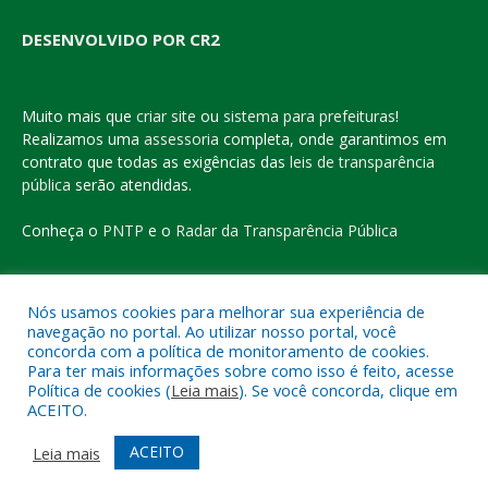
DESENVOLVIDO POR CR2
Muito mais que
criar site
ou
sistema para prefeituras
!
Realizamos uma
assessoria
completa, onde garantimos em
contrato que todas as exigências das
leis de transparência
pública
serão atendidas.
Conheça o
PNTP
e o
Radar da Transparência Pública
Nós usamos cookies para melhorar sua experiência de
navegação no portal. Ao utilizar nosso portal, você
Todos os direitos reservados a Prefeitura Municipal de Eldorado
concorda com a política de monitoramento de cookies.
do Carajás
Para ter mais informações sobre como isso é feito, acesse
Política de cookies (
Leia mais
). Se você concorda, clique em
ACEITO.
Mapa do Site
Acessar Área Administrativa
Acessar o Webmail
ACEITO
Leia mais