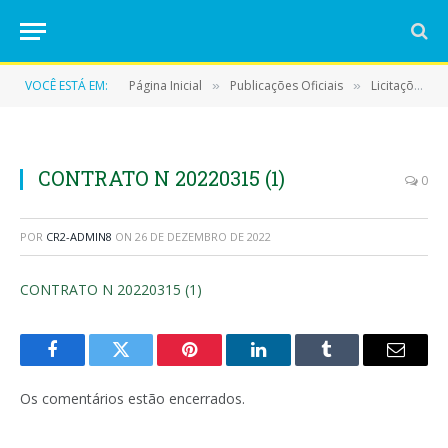
VOCÊ ESTÁ EM:
Página Inicial
Publicações Oficiais
Licitações
»
»
»
CONTRATO N 20220315 (1)
0
POR
CR2-ADMIN8
ON
26 DE DEZEMBRO DE 2022
CONTRATO N 20220315 (1)
Facebook
Twitter
Pinterest
LinkedIn
Tumblr
E-
mail
Os comentários estão encerrados.