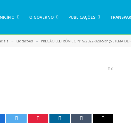
NICÍPIO
O GOVERNO
PUBLICAÇÕES
TRANSPAR
ciais
Licitações
PREGÃO ELETRÔNICO Nº 9/2022-028-SRP (SISTEMA DE REGISTRO DE PREÇO PARA EVENTUAL E FUTURA CONTRATAÇÃO DE EM
»
»
0
cebook
Twitter
Pinterest
LinkedIn
Tumblr
E-