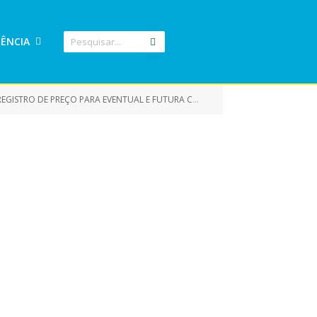
ÊNCIA
PRESA PARA COMPLEMENTAÇÃO SERVIÇO DE LOCAÇÃO DO TRANSPORTE ESCOLAR DE ELDORADO DO CARAJÁS – PA)