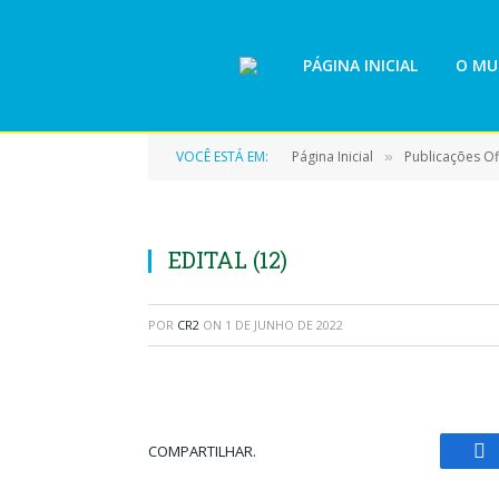
PÁGINA INICIAL
O MU
VOCÊ ESTÁ EM:
Página Inicial
Publicações Ofi
»
EDITAL (12)
POR
CR2
ON
1 DE JUNHO DE 2022
COMPARTILHAR.
Fa