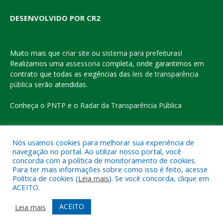
DESENVOLVIDO POR CR2
Muito mais que
criar site
ou
sistema para prefeituras
!
Realizamos uma
assessoria
completa, onde garantimos em
contrato que todas as exigências das
leis de transparência
pública
serão atendidas.
Conheça o
PNTP
e o
Radar da Transparência Pública
Nós usamos cookies para melhorar sua experiência de
navegação no portal. Ao utilizar nosso portal, você
Todos os direitos reservados a Prefeitura Municipal de Eldorado
concorda com a política de monitoramento de cookies.
do Carajás
Para ter mais informações sobre como isso é feito, acesse
Política de cookies (
Leia mais
). Se você concorda, clique em
ACEITO.
Mapa do Site
Acessar Área Administrativa
Acessar o Webmail
ACEITO
Leia mais