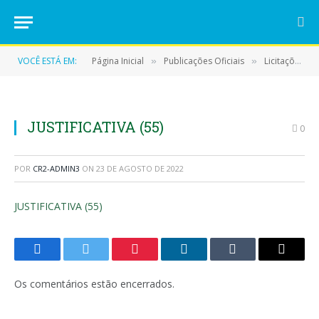
VOCÊ ESTÁ EM:
Página Inicial
Publicações Oficiais
Licitações
»
»
»
JUSTIFICATIVA (55)
0
POR
CR2-ADMIN3
ON
23 DE AGOSTO DE 2022
JUSTIFICATIVA (55)
Facebook
Twitter
Pinterest
LinkedIn
Tumblr
E-
mail
Os comentários estão encerrados.