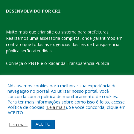
DESENVOLVIDO POR CR2
Muito mais que
criar site
ou
sistema para prefeituras
!
Realizamos uma
assessoria
completa, onde garantimos em
contrato que todas as exigências das
leis de transparência
pública
serão atendidas.
Conheça o
PNTP
e o
Radar da Transparência Pública
Nós usamos cookies para melhorar sua experiência de
navegação no portal. Ao utilizar nosso portal, você
Todos os direitos reservados a Prefeitura Municipal de Eldorado
concorda com a política de monitoramento de cookies.
do Carajás
Para ter mais informações sobre como isso é feito, acesse
Política de cookies (
Leia mais
). Se você concorda, clique em
ACEITO.
Mapa do Site
Acessar Área Administrativa
Acessar o Webmail
ACEITO
Leia mais