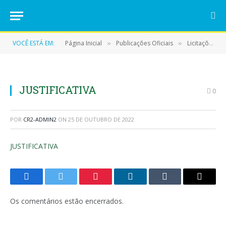
VOCÊ ESTÁ EM:
Página Inicial
Publicações Oficiais
Licitações
»
»
»
JUSTIFICATIVA
0
POR
CR2-ADMIN2
ON
25 DE OUTUBRO DE 2022
JUSTIFICATIVA
Facebook
Twitter
Pinterest
LinkedIn
Tumblr
E-
mail
Os comentários estão encerrados.