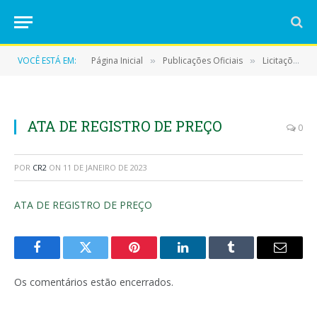
VOCÊ ESTÁ EM:
Página Inicial
Publicações Oficiais
Licitações
»
»
»
ATA DE REGISTRO DE PREÇO
0
POR
CR2
ON
11 DE JANEIRO DE 2023
ATA DE REGISTRO DE PREÇO
Facebook
Twitter
Pinterest
LinkedIn
Tumblr
E-
mail
Os comentários estão encerrados.