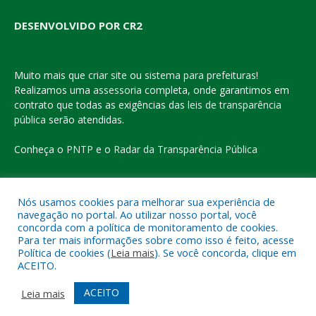
DESENVOLVIDO POR CR2
Muito mais que
criar site
ou
sistema para prefeituras
!
Realizamos uma
assessoria
completa, onde garantimos em
contrato que todas as exigências das
leis de transparência
pública
serão atendidas.
Conheça o
PNTP
e o
Radar da Transparência Pública
Nós usamos cookies para melhorar sua experiência de
navegação no portal. Ao utilizar nosso portal, você
Todos os direitos reservados a Prefeitura Municipal de Eldorado
concorda com a política de monitoramento de cookies.
do Carajás
Para ter mais informações sobre como isso é feito, acesse
Política de cookies (
Leia mais
). Se você concorda, clique em
ACEITO.
Mapa do Site
Acessar Área Administrativa
Acessar o Webmail
ACEITO
Leia mais