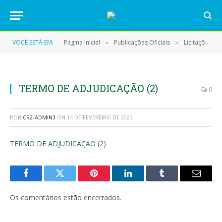
VOCÊ ESTÁ EM:
Página Inicial
Publicações Oficiais
Licitações
»
»
»
TERMO DE ADJUDICAÇÃO (2)
0
POR
CR2-ADMIN3
ON
14 DE FEVEREIRO DE 2023
TERMO DE ADJUDICAÇÃO (2)
Facebook
Twitter
Pinterest
LinkedIn
Tumblr
E-
mail
Os comentários estão encerrados.