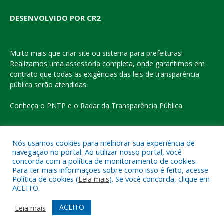
DESENVOLVIDO POR CR2
Muito mais que
criar site
ou
sistema para prefeituras
!
Realizamos uma
assessoria
completa, onde garantimos em
contrato que todas as exigências das
leis de transparência
pública
serão atendidas.
Conheça o
PNTP
e o
Radar da Transparência Pública
Nós usamos cookies para melhorar sua experiência de
navegação no portal. Ao utilizar nosso portal, você
Todos os direitos reservados a Prefeitura Municipal de Eldorado
concorda com a política de monitoramento de cookies.
do Carajás
Para ter mais informações sobre como isso é feito, acesse
Política de cookies (
Leia mais
). Se você concorda, clique em
ACEITO.
Mapa do Site
Acessar Área Administrativa
Acessar o Webmail
ACEITO
Leia mais