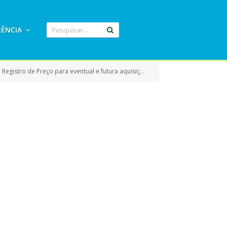
ÊNCIA
ros de vias urbanas com pavimentação asfáltica em atendimento à Secretaria Municipal SEMUD do Município de Eldorado do Carajás-PA)