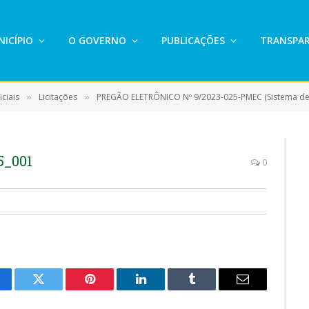
ICÍPIO
O GOVERNO
PUBLICAÇÕES
TRANSPAR
ciais
Licitações
PREGÃO ELETRÔNICO Nº 9/2023-025-PMEC (Sistema de Registro de Preço para eventual e futura aquisição de asfalto frio ensacado para pequenos repa
»
»
5_001
0
cebook
Twitter
Pinterest
LinkedIn
Tumblr
E-