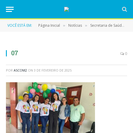
VOCÊ ESTÁ EM:
Página Inicial
Notícias
Secretaria de Saúde realiza campanha de vacinação contra Influenza e Gripe em Eldorado do Carajás
»
»
07
0
POR
ASCOM2
ON
3 DE FEVEREIRO DE 2025