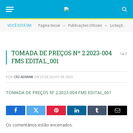
VOCÊ ESTÁ EM:
Página Inicial
Publicações Oficiais
Licitações
»
»
»
TOMADA DE PREÇOS Nº 2.2023-004
0
FMS EDITAL_001
POR
CR2-ADMIN8
ON
25 DE JULHO DE 2023
TOMADA DE PREÇOS Nº 2.2023-004 FMS EDITAL_001
Facebook
Twitter
Pinterest
LinkedIn
Tumblr
E-
mail
Os comentários estão encerrados.