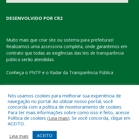
DESENVOLVIDO POR CR2
Muito mais que
criar site
ou
sistema para prefeituras
!
Realizamos uma
assessoria
completa, onde garantimos em
contrato que todas as exigências das
leis de transparência
pública
serão atendidas.
Conheça o
PNTP
e o
Radar da Transparência Pública
Nós usamos cookies para melhorar sua experiência de
navegação no portal. Ao utilizar nosso portal, você
Todos os direitos reservados a Prefeitura Municipal de Eldorado
concorda com a política de monitoramento de cookies.
do Carajás
Para ter mais informações sobre como isso é feito, acesse
Política de cookies (
Leia mais
). Se você concorda, clique em
ACEITO.
Mapa do Site
Acessar Área Administrativa
Acessar o Webmail
ACEITO
Leia mais