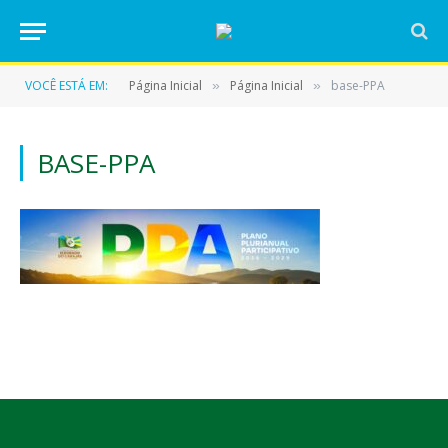
VOCÊ ESTÁ EM:
Página Inicial
Página Inicial
base-PPA
»
»
BASE-PPA