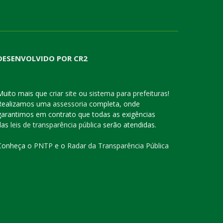
DESENVOLVIDO POR CR2
Muito mais que
criar site
ou
sistema para prefeituras
!
Realizamos uma
assessoria
completa, onde
garantimos em contrato que todas as exigências
das
leis de transparência pública
serão atendidas.
Conheça o
PNTP
e o
Radar da Transparência Pública