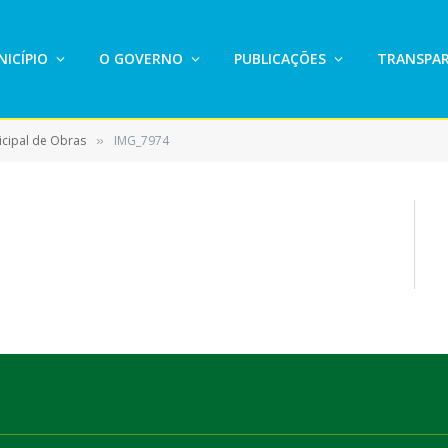
ICÍPIO
O GOVERNO
PUBLICAÇÕES
TRANSPAR
icipal de Obras
IMG_7974
»