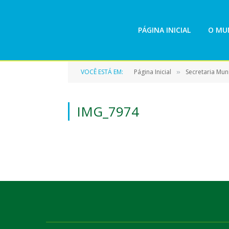
PÁGINA INICIAL
O MUN
VOCÊ ESTÁ EM:
Página Inicial
Secretaria Mun
»
IMG_7974