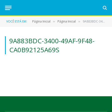
VOCÊ ESTÁ EM:
Página Inicial
Página Inicial
9A883BDC-3400-49AF-9F48-CA0B92125A69s
»
»
9A883BDC-3400-49AF-9F48-
CA0B92125A69S