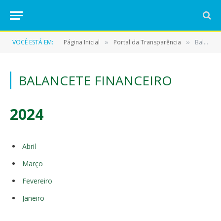
VOCÊ ESTÁ EM:
Página Inicial
Portal da Transparência
Balancete Financeiro
»
»
BALANCETE FINANCEIRO
2024
Abril
Março
Fevereiro
Janeiro