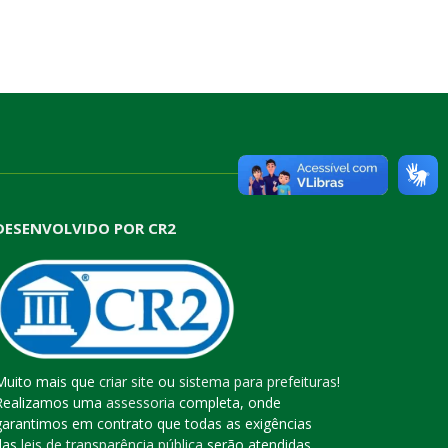
DESENVOLVIDO POR CR2
Muito mais que
criar site
ou
sistema para prefeituras
!
Realizamos uma
assessoria
completa, onde
garantimos em contrato que todas as exigências
das
leis de transparência pública
serão atendidas.