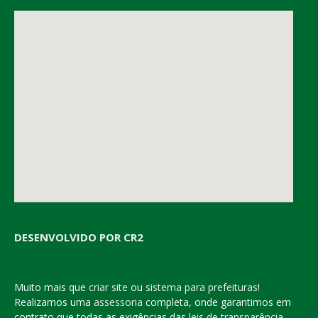
DESENVOLVIDO POR CR2
Muito mais que
criar site
ou
sistema para prefeituras
!
Realizamos uma
assessoria
completa, onde garantimos em
contrato que todas as exigências das
leis de transparência