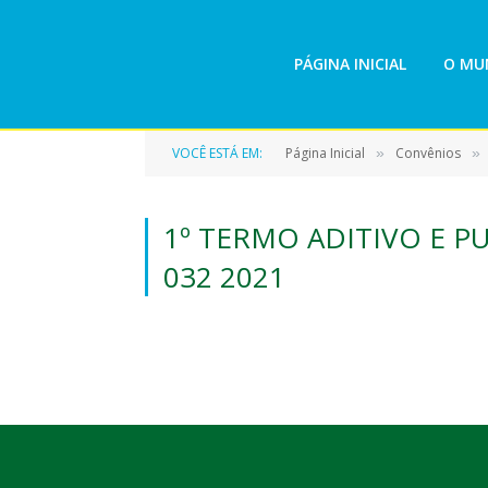
PÁGINA INICIAL
O MUN
VOCÊ ESTÁ EM:
Página Inicial
Convênios
»
»
1º TERMO ADITIVO E 
032 2021