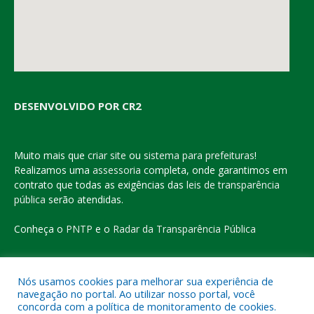
DESENVOLVIDO POR CR2
Muito mais que
criar site
ou
sistema para prefeituras
!
Realizamos uma
assessoria
completa, onde garantimos em
contrato que todas as exigências das
leis de transparência
pública
serão atendidas.
Conheça o
PNTP
e o
Radar da Transparência Pública
Nós usamos cookies para melhorar sua experiência de
navegação no portal. Ao utilizar nosso portal, você
Todos os direitos reservados a Prefeitura Municipal de Eldorado
concorda com a política de monitoramento de cookies.
do Carajás