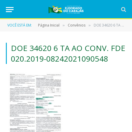
VOCÊ ESTÁ EM:
Página Inicial
Convênios
DOE 34620 6 TA AO CONV. FDE 020.2019-08242021090548
»
»
DOE 34620 6 TA AO CONV. FDE
020.2019-08242021090548