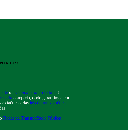
POR CR2
r site
ou
sistema para prefeituras
!
essoria
completa, onde garantimos em
as exigências das
leis de transparência
das.
 o
Radar da Transparência Pública