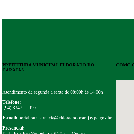
PREFEITURA MUNICIPAL ELDORADO DO
COMO C
CARAJÁS
Atendimento de segunda a sexta de 08:00h às 14:00h
Telefone:
(94) 3347 – 1195
E-mail:
portaltransparencia@eldoradodocarajas.pa.gov.br
Presencial:
End.: Rua Rio Vermelho, QD 051 – Centro