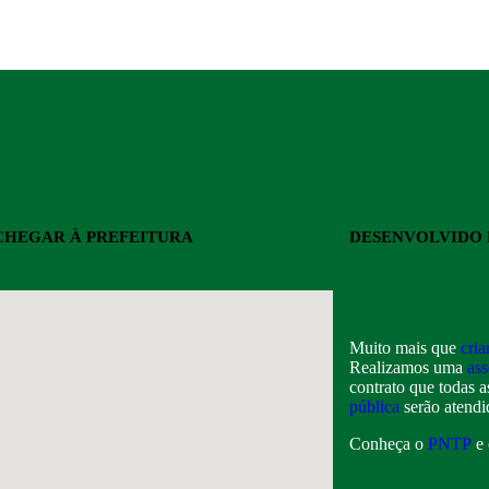
HEGAR À PREFEITURA
DESENVOLVIDO 
Muito mais que
cria
Realizamos uma
ass
contrato que todas 
pública
serão atendi
Conheça o
PNTP
e