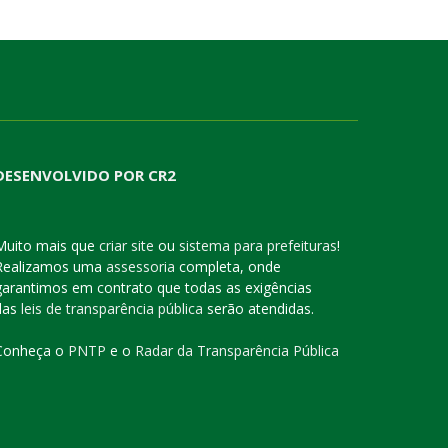
DESENVOLVIDO POR CR2
Muito mais que
criar site
ou
sistema para prefeituras
!
Realizamos uma
assessoria
completa, onde
garantimos em contrato que todas as exigências
das
leis de transparência pública
serão atendidas.
Conheça o
PNTP
e o
Radar da Transparência Pública