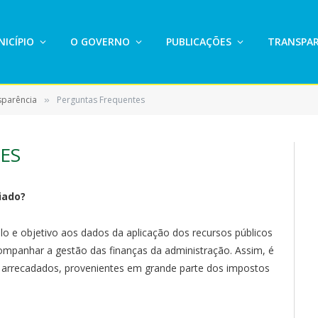
ICÍPIO
O GOVERNO
PUBLICAÇÕES
TRANSPAR
sparência
Perguntas Frequentes
»
ES
riado?
lo e objetivo aos dados da aplicação dos recursos públicos
ompanhar a gestão das finanças da administração. Assim, é
 arrecadados, provenientes em grande parte dos impostos